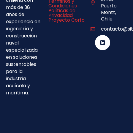
chilena con
Términos y
Condiciones
Puerto
más de 38
Políticas de
Montt,
años de
Privacidad
Chile
Proyecto Corfo
experiencia en
ingeniería y
contacto@sit
construcción
naval,
especializada
en soluciones
sustentables
para la
industria
acuícola y
marítima.