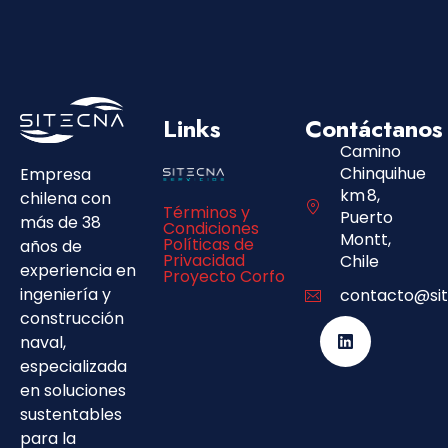
Links
Contáctanos
Camino
Chinquihue
Empresa
km 8,
chilena con
Términos y
Puerto
más de 38
Condiciones
Montt,
Políticas de
años de
Privacidad
Chile
experiencia en
Proyecto Corfo
ingeniería y
contacto@sit
construcción
naval,
especializada
en soluciones
sustentables
para la